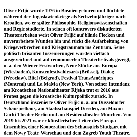
Oliver Frljić wurde 1976 in Bosnien geboren und flüchtete
während der Jugoslawienkriege als Sechzehnjähriger nach
Kroatien, wo er später Philosophie, Religionswissenschaften
und Regie studierte. In seinen oft kontrovers diskutierten
Theaterarbeiten weist Oliver Frljić auf blinde Flecken und
unverarbeitete Wunden hin und rückt die Aufarbeitung von
Kriegsverbrechen und Kriegstraumata ins Zentrum. Seine
politisch brisanten Inszenierungen wurden vielfach
ausgezeichnet und auf renommierten Theaterfestivals gezeigt,
u. a. den Wiener Festwochen, Neue Stücke aus Europa
(Wiesbaden), Kunstenfestivaldesarts (Brüssel), Dialog
(Wrocław), Bitef (Belgrad), Festival TransAmériques
(Montreal) und La MaMa (New York). Von seiner Intendanz
am Kroatischen Nationaltheater Rijeka trat er 2016 aus
Protest gegen die kroatische Kulturpolitik zurück. In
Deutschland inszenierte Oliver Frljić u. a. am Düsseldorfer
Schauspielhaus, am Staatsschauspiel Dresden, am Maxim
Gorki Theater Berlin und am Residenztheater München. Von
2019 bis 2021 war er künstlerischer Leiter des Europa
Ensembles, einer Kooperation des Schauspiels Stuttgart mit
dem Nowy Teatr, Warschau und dem Zagreb Youth Theatre.