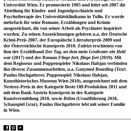
Universität Wien. Er promovierte 1985 und leitet seit 2007 die
Abteilung für Kinder- und Jugendpsychiatrie und
Psychotherapie des Universitätsklinikums in Tulln. Er wurde
mehrfach für seine Romane, Erzählungen und Krimis
ausgezeichnet, die von seiner Arbeit als Psychiater inspiriert
wurden. Zu seinen Auszeichnungen gehören u.a. der Deutsche
Krimi-Preis 2007, der Europäische Literaturpreis 2009 und
der Österreichische Kunstpreis 2010. Zuletzt erschienen von
ihm der Erzählband
Der Tag, an dem mein Großvater ein Held
war
(2017) und der Roman
Fliege fort, fliege fort (
2019)
.
Mit
dem Regisseur und Puppenspieler Nikolaus Habjan verbinden
ihn diverse Zusammenarbeiten, u.a.
Ganymed Boarding
(Text:
Paulus Hochgatterer, Puppenspiel: Nikolaus Habjan,
Kunsthistorisches Museum Wien 2010), ausgezeichnet mit dem
Nestroy-Preis in der Kategorie Beste Off-Produktion 2011 und
mit dem Bank Austria Kunstpreis in der Kategorie
Kunstvermittlung 2010, sowie
Böhm
(Uraufführung 2018,
Schauspiel Graz). Paulus Hochgatterer lebt mit seiner Familie
in Wien.