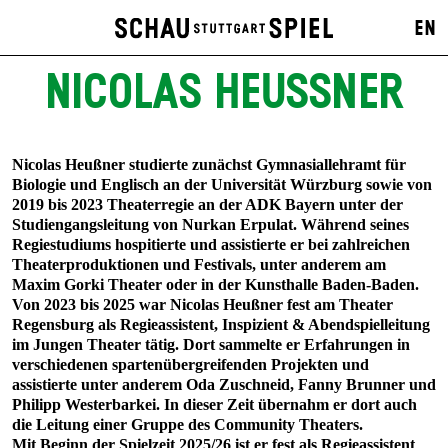
EN
NICOLAS HEUSSNER
Nicolas Heußner studierte zunächst Gymnasiallehramt für
Biologie und Englisch an der Universität Würzburg sowie von
2019 bis 2023 Theaterregie an der ADK Bayern unter der
Studiengangsleitung von Nurkan Erpulat. Während seines
Regiestudiums hospitierte und assistierte er bei zahlreichen
Theaterproduktionen und Festivals, unter anderem am
Maxim Gorki Theater oder in der Kunsthalle Baden-Baden.
Von 2023 bis 2025 war Nicolas Heußner fest am Theater
Regensburg als Regieassistent, Inspizient & Abendspielleitung
im Jungen Theater tätig. Dort sammelte er Erfahrungen in
verschiedenen spartenübergreifenden Projekten und
assistierte unter anderem Oda Zuschneid, Fanny Brunner und
Philipp Westerbarkei. In dieser Zeit übernahm er dort auch
die Leitung einer Gruppe des Community Theaters.
Mit Beginn der Spielzeit 2025/26 ist er fest als Regieassistent