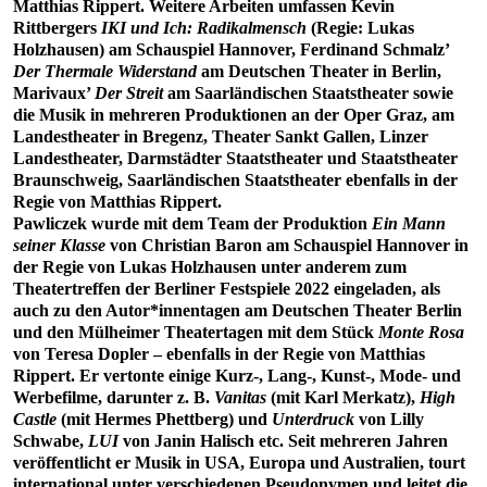
Matthias Rippert. Weitere Arbeiten umfassen Kevin
Rittbergers
IKI und Ich: Radikalmensch
(Regie: Lukas
Holzhausen) am Schauspiel Hannover, Ferdinand Schmalz’
Der Thermale Widerstand
am Deutschen Theater in Berlin,
Marivaux’
Der Streit
am Saarländischen Staatstheater sowie
die Musik in mehreren Produktionen an der Oper Graz, am
Landestheater in Bregenz, Theater Sankt Gallen, Linzer
Landestheater, Darmstädter Staatstheater und Staatstheater
Braunschweig, Saarländischen Staatstheater ebenfalls in der
Regie von Matthias Rippert.
Pawliczek wurde mit dem Team der Produktion
Ein Mann
seiner Klasse
von Christian Baron am Schauspiel Hannover in
der Regie von Lukas Holzhausen unter anderem zum
Theatertreffen der Berliner Festspiele 2022 eingeladen, als
auch zu den Autor*innentagen am Deutschen Theater Berlin
und den Mülheimer Theatertagen mit dem Stück
Monte Rosa
von Teresa Dopler – ebenfalls in der Regie von Matthias
Rippert. Er vertonte einige Kurz-, Lang-, Kunst-, Mode- und
Werbefilme, darunter z. B.
Vanitas
(mit Karl Merkatz),
High
Castle
(mit Hermes Phettberg) und
Unterdruck
von Lilly
Schwabe,
LUI
von Janin Halisch etc. Seit mehreren Jahren
veröffentlicht er Musik in USA, Europa und Australien, tourt
international unter verschiedenen Pseudonymen und leitet die