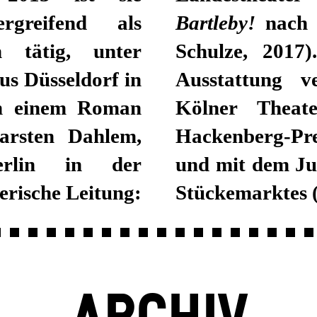
ergreifend als
Bartleby!
nach 
 tätig, unter
Schulze, 2017)
s Düsseldorf in
Ausstattung v
 einem Roman
Kölner Theat
arsten Dahlem,
Hackenberg-Pre
erlin in der
und mit dem Ju
erische Leitung:
Stückemarktes (