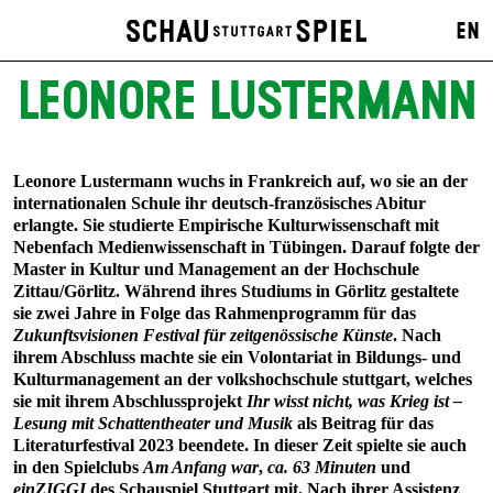
EN
LEONORE LUSTERMANN
Leonore Lustermann wuchs in Frankreich auf, wo sie an der
internationalen Schule ihr deutsch-französisches Abitur
erlangte. Sie studierte Empirische Kulturwissenschaft mit
Nebenfach Medienwissenschaft in Tübingen. Darauf folgte der
Master in Kultur und Management an der Hochschule
Zittau/Görlitz. Während ihres Studiums in Görlitz gestaltete
sie zwei Jahre in Folge das Rahmenprogramm für das
Zukunftsvisionen Festival für zeitgenössische Künste
. Nach
ihrem Abschluss machte sie ein Volontariat in Bildungs- und
Kulturmanagement an der volkshochschule stuttgart, welches
sie mit ihrem Abschlussprojekt
Ihr wisst nicht, was Krieg ist –
Lesung mit Schattentheater und Musik
als Beitrag für das
Literaturfestival 2023 beendete. In dieser Zeit spielte sie auch
in den Spielclubs
Am Anfang war
,
ca. 63 Minuten
und
einZIGGI
des Schauspiel Stuttgart mit. Nach ihrer Assistenz