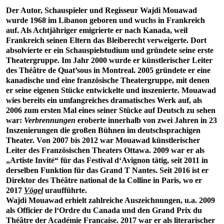
Der Autor, Schauspieler und Regisseur Wajdi Mouawad
wurde 1968 im Libanon geboren und wuchs in Frankreich
auf. Als Achtjähriger emigrierte er nach Kanada, weil
Frankreich seinen Eltern das Bleiberecht verweigerte. Dort
absolvierte er ein Schauspielstudium und gründete seine erste
Theatergruppe. Im Jahr 2000 wurde er künstlerischer Leiter
des Théâtre de Quat’sous in Montreal. 2005 gründete er eine
kanadische und eine französische Theatergruppe, mit denen
er seine eigenen Stücke entwickelte und inszenierte. Mouawad
wies bereits ein umfangreiches dramatisches Werk auf, als
2006 zum ersten Mal eines seiner Stücke auf Deutsch zu sehen
war:
Verbrennungen
eroberte innerhalb von zwei Jahren in 23
Inszenierungen die großen Bühnen im deutschsprachigen
Theater. Von 2007 bis 2012 war Mouawad künstlerischer
Leiter des Französischen Theaters Ottawa. 2009 war er als
„Artiste Invité“ für das Festival d‘Avignon tätig, seit 2011 in
derselben Funktion für das Grand T Nantes. Seit 2016 ist er
Direktor des Théâtre national de la Colline in Paris, wo er
2017
Vögel
uraufführte.
Wajdi Mouawad erhielt zahlreiche Auszeichnungen, u.a. 2009
als Officier de l‘Ordre du Canada und den Grand Prix du
Théâtre der Académie Francaise. 2017 war er als literarischer