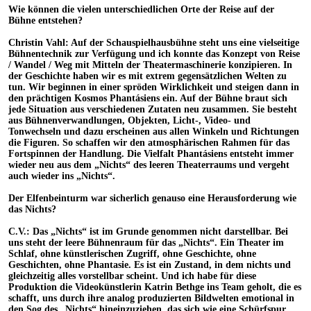
Wie können die vielen unterschiedlichen Orte der Reise auf der
Bühne entstehen?
Christin Vahl: Auf der Schauspielhausbühne steht uns eine vielseitige
Bühnentechnik zur Verfügung und ich konnte das Konzept von Reise
/ Wandel / Weg mit Mitteln der Theatermaschinerie konzipieren. In
der Geschichte haben wir es mit extrem gegensätzlichen Welten zu
tun. Wir beginnen in einer spröden Wirklichkeit und steigen dann in
den prächtigen Kosmos Phantásiens ein. Auf der Bühne braut sich
jede Situation aus verschiedenen Zutaten neu zusammen. Sie besteht
aus Bühnenverwandlungen, Objekten, Licht-, Video- und
Tonwechseln und dazu erscheinen aus allen Winkeln und Richtungen
die Figuren. So schaffen wir den atmosphärischen Rahmen für das
Fortspinnen der Handlung. Die Vielfalt Phantásiens entsteht immer
wieder neu aus dem „Nichts“ des leeren Theaterraums und vergeht
auch wieder ins „Nichts“.
Der Elfenbeinturm war sicherlich genauso eine Herausforderung wie
das Nichts?
C.V.: Das „Nichts“ ist im Grunde genommen nicht darstellbar. Bei
uns steht der leere Bühnenraum für das „Nichts“. Ein Theater im
Schlaf, ohne künstlerischen Zugriff, ohne Geschichte, ohne
Geschichten, ohne Phantasie. Es ist ein Zustand, in dem nichts und
gleichzeitig alles vorstellbar scheint. Und ich habe für diese
Produktion die Videokünstlerin Katrin Bethge ins Team geholt, die es
schafft, uns durch ihre analog produzierten Bildwelten emotional in
den Sog des „Nichts“ hineinzuziehen, das sich wie eine Schürfspur