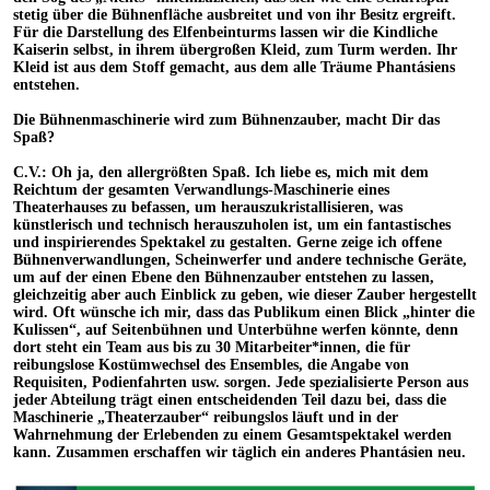
stetig über die Bühnenfläche ausbreitet und von ihr Besitz ergreift.
Für die Darstellung des Elfenbeinturms lassen wir die Kindliche
Kaiserin selbst, in ihrem übergroßen Kleid, zum Turm werden. Ihr
Kleid ist aus dem Stoff gemacht, aus dem alle Träume Phantásiens
entstehen.
Die Bühnenmaschinerie wird zum Bühnenzauber, macht Dir das
Spaß?
C.V.: Oh ja, den allergrößten Spaß. Ich liebe es, mich mit dem
Reichtum der gesamten Verwandlungs-Maschinerie eines
Theaterhauses zu befassen, um herauszukristallisieren, was
künstlerisch und technisch herauszuholen ist, um ein fantastisches
und inspirierendes Spektakel zu gestalten. Gerne zeige ich offene
Bühnenverwandlungen, Scheinwerfer und andere technische Geräte,
um auf der einen Ebene den Bühnenzauber entstehen zu lassen,
gleichzeitig aber auch Einblick zu geben, wie dieser Zauber hergestellt
wird. Oft wünsche ich mir, dass das Publikum einen Blick „hinter die
Kulissen“, auf Seitenbühnen und Unterbühne werfen könnte, denn
dort steht ein Team aus bis zu 30 Mitarbeiter*innen, die für
reibungslose Kostümwechsel des Ensembles, die Angabe von
Requisiten, Podienfahrten usw. sorgen. Jede spezialisierte Person aus
jeder Abteilung trägt einen entscheidenden Teil dazu bei, dass die
Maschinerie „Theaterzauber“ reibungslos läuft und in der
Wahrnehmung der Erlebenden zu einem Gesamtspektakel werden
kann. Zusammen erschaffen wir täglich ein anderes Phantásien neu.