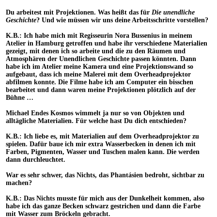
Du arbeitest mit Projektionen. Was heißt das für
Die unendliche
Geschichte
? Und wie müssen wir uns deine Arbeitsschritte vorstellen?
K.B.: Ich habe mich mit Regisseurin Nora Bussenius in meinem
Atelier in Hamburg getroffen und habe ihr verschiedene Materialien
gezeigt, mit denen ich so arbeite und die zu den Räumen und
Atmosphären der Unendlichen Geschichte passen könnten. Dann
habe ich im Atelier meine Kamera und eine Projektionswand so
aufgebaut, dass ich meine Malerei mit dem Overheadprojektor
abfilmen konnte. Die Filme habe ich am Computer ein bisschen
bearbeitet und dann waren meine Projektionen plötzlich auf der
Bühne …
Michael Endes Kosmos wimmelt ja nur so von Objekten und
alltägliche Materialien. Für welche hast Du dich entschieden?
K.B.: Ich liebe es, mit Materialien auf dem Overheadprojektor zu
spielen. Dafür baue ich mir extra Wasserbecken in denen ich mit
Farben, Pigmenten, Wasser und Tuschen malen kann. Die werden
dann durchleuchtet.
War es sehr schwer, das Nichts, das Phantásien bedroht, sichtbar zu
machen?
K.B.: Das Nichts musste für mich aus der Dunkelheit kommen, also
habe ich das ganze Becken schwarz gestrichen und dann die Farbe
mit Wasser zum Bröckeln gebracht.