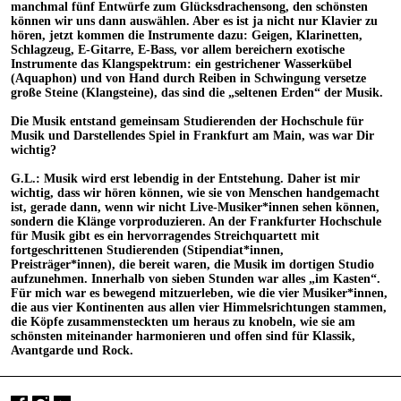
manchmal fünf Entwürfe zum Glücksdrachensong, den schönsten
können wir uns dann auswählen. Aber es ist ja nicht nur Klavier zu
hören, jetzt kommen die Instrumente dazu: Geigen, Klarinetten,
Schlagzeug, E-Gitarre, E-Bass, vor allem bereichern exotische
Instrumente das Klangspektrum: ein gestrichener Wasserkübel
(Aquaphon) und von Hand durch Reiben in Schwingung versetze
große Steine (Klangsteine), das sind die „seltenen Erden“ der Musik.
Die Musik entstand gemeinsam Studierenden der Hochschule für
Musik und Darstellendes Spiel in Frankfurt am Main, was war Dir
wichtig?
G.L.: Musik wird erst lebendig in der Entstehung. Daher ist mir
wichtig, dass wir hören können, wie sie von Menschen handgemacht
ist, gerade dann, wenn wir nicht Live-Musiker*innen sehen können,
sondern die Klänge vorproduzieren. An der Frankfurter Hochschule
für Musik gibt es ein hervorragendes Streichquartett mit
fortgeschrittenen Studierenden (Stipendiat*innen,
Preisträger*innen), die bereit waren, die Musik im dortigen Studio
aufzunehmen. Innerhalb von sieben Stunden war alles „im Kasten“.
Für mich war es bewegend mitzuerleben, wie die vier Musiker*innen,
die aus vier Kontinenten aus allen vier Himmelsrichtungen stammen,
die Köpfe zusammensteckten um heraus zu knobeln, wie sie am
schönsten miteinander harmonieren und offen sind für Klassik,
Avantgarde und Rock.