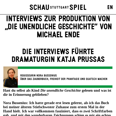
EN
INTERVIEWS ZUR PRODUKTION VON
„DIE UNENDLICHE GESCHICHTE“ VON
MICHAEL ENDE
DIE INTERVIEWS FÜHRTE
DRAMATURGIN KATJA PRUSSAS
Hast du selbst als Kind
Die unendliche Geschichte
gelesen und was ist
dir in Erinnerung geblieben?
Nora Bussenius: Ich hatte gerade erst lesen gelernt, als ich das Buch
bei meiner älteren Stiefschwester Zuhause zum ersten Mal in der
Hand hielt. Ich war vollkommen fasziniert, dass es zwei Schriftfarben
gab, und mit den wunderbaren Zeichnungen schien es mir ein echtes