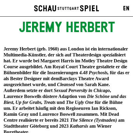
EN
JEREMY HERBERT
Jeremy Herbert (geb. 1960) aus London ist ein internationaler
Multimedia-Künstler, der sich auf Theaterdesign spezialisiert
hat. Er wurde bei Margaret Harris im Motley Theatre Design
Course ausgebildet. Am Royal Court Theatre gestaltete er die
Bühnenbilder für die Inszenierungen
4.48
Psychosis,
für das er
als Bester Designer mit demBarclays Theatre Award
ausgezeichnet wurde, und
Cleansed
von Sarah Kane.
Außerdem setzte er dort
Sexual Perversity
in Chicago
,
Laurence Boswells düstere Adaption von
Die Schöne und das
Biest
,
Up for Grabs, Treats
und
The Ugly One
für die Bühne
um. Er arbeitet häufig mit den Regisseuren Ian Rickson,
Ramin Gray und Laurence Boswell zusammen. Mit Dead
Centre realisierte er bereits 2021
The Silence (Tystnaden)
am
Stadttheater Göteborg und 2023
Katharsis
am Wiener
Burgtheater.