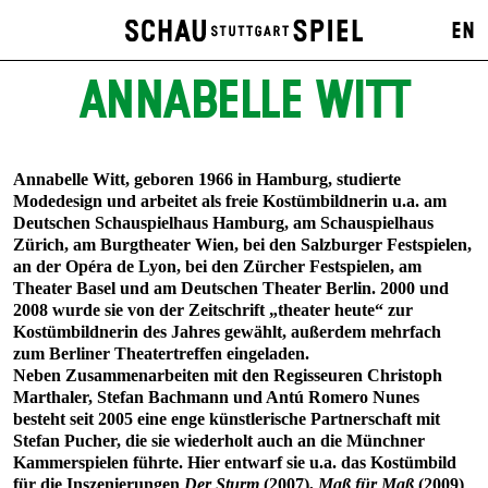
EN
ANNABELLE WITT
Annabelle Witt, geboren 1966 in Hamburg, studierte
Modedesign und arbeitet als freie Kostümbildnerin u.a. am
Deutschen Schauspielhaus Hamburg, am Schauspielhaus
Zürich, am Burgtheater Wien, bei den Salzburger Festspielen,
an der Opéra de Lyon, bei den Zürcher Festspielen, am
Theater Basel und am Deutschen Theater Berlin. 2000 und
2008 wurde sie von der Zeitschrift „theater heute“ zur
Kostümbildnerin des Jahres gewählt, außerdem mehrfach
zum Berliner Theatertreffen eingeladen.
Neben Zusammenarbeiten mit den Regisseuren Christoph
Marthaler, Stefan Bachmann und Antú Romero Nunes
besteht seit 2005 eine enge künstlerische Partnerschaft mit
Stefan Pucher, die sie wiederholt auch an die Münchner
Kammerspielen führte. Hier entwarf sie u.a. das Kostümbild
für die Inszenierungen
Der Sturm
(2007),
Maß für Maß
(2009)