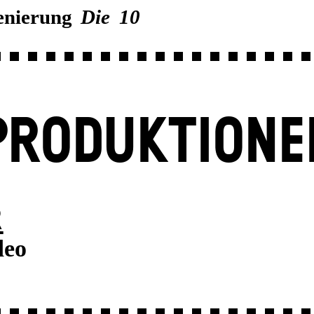
zenierung
Die 10
PRODUKTIONE
R
deo