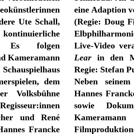
okünstlerinnen
eine Adaption v
ere Ute Schall,
(Regie: Doug F
ntinuierliche
Elbphilharmoni
t. Es folgen
Live-Video ver
 und Kameramann
Lear
in den Mü
Schauspielhaus
Regie: Stefan P
rspielen, dem
Neben seinem 
er Volksbühne
Hannes Francke
 Regisseur:innen
sowie Dokume
cher und René
Kameraman
 Hannes Francke
Filmproduktion