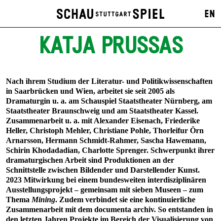
EN
KATJA PRUSSAS
Nach ihrem Studium der Literatur- und Politikwissenschaften
in Saarbrücken und Wien, arbeitet sie seit 2005 als
Dramaturgin u. a. am Schauspiel Staatstheater Nürnberg, am
Staatstheater Braunschweig und am Staatstheater Kassel.
Zusammenarbeit u. a. mit Alexander Eisenach, Friederike
Heller, Christoph Mehler, Christiane Pohle, Thorleifur Örn
Arnarsson, Hermann Schmidt-Rahmer, Sascha Hawemann,
Schirin Khodadadian, Charlotte Sprenger. Schwerpunkt ihrer
dramaturgischen Arbeit sind Produktionen an der
Schnittstelle zwischen Bildender und Darstellender Kunst.
2023 Mitwirkung bei einem bundesweiten interdisziplinären
Ausstellungsprojekt – gemeinsam mit sieben Museen – zum
Thema
Mining
. Zudem verbindet sie eine kontinuierliche
Zusammenarbeit mit dem documenta archiv. So entstanden in
den letzten Jahren Projekte im Bereich der Visualisierung von