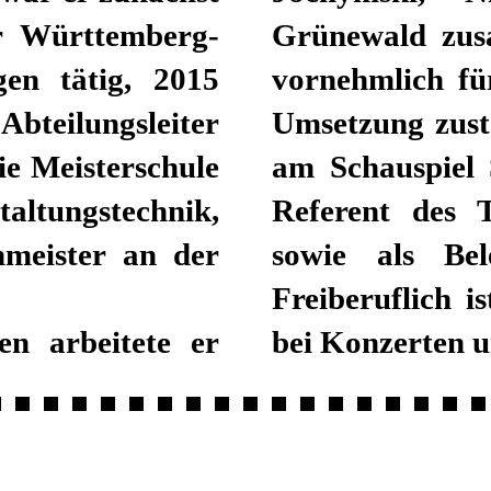
er Württemberg-
Grünewald zus
gen tätig, 2015
vornehmlich fü
Abteilungsleiter
Umsetzung zust
ie Meisterschule
am Schauspiel S
tungstechnik,
Referent des T
nmeister an der
sowie als Bel
Freiberuflich i
en arbeitete er
bei Konzerten u