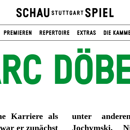
Premieren
Repertoire
Extras
Die Kamm
RC DÖBE
e Karriere als
unter ander
 war er zunächst
Jochymski, N