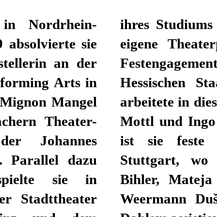
in Nordrhein-
ußerdem bereits
 absolvierte sie
 war Mignon im
tellerin an der
ssistentin am
forming Arts in
baden tätig und
e Mignon Mangel
seuren wie Bernd
ächern Theater-
 Spielzeit 24/25
der Johannes
n am Schauspiel
. Parallel dazu
nnen wie Lucia
spielte sie in
 Löffner, Wilke
er Stadttheater
k und Karsten