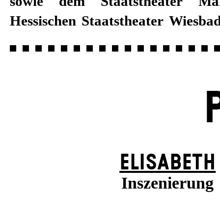
sowie dem Staatstheater M
Hessischen Staatstheater Wiesb
ELISABETH
Inszenierung