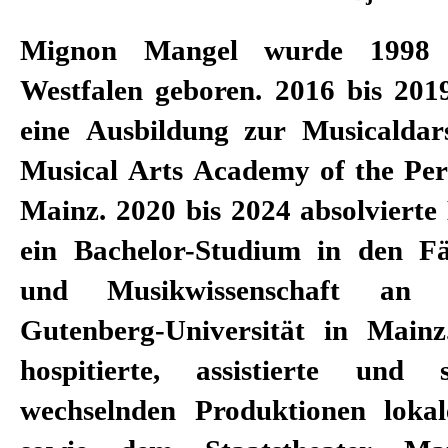
Mignon Mangel wurde 1998 
ihres Studiums entwickelte sie a
Westfalen geboren. 2016 bis 2019
eigene Theaterprojekte. 2024
eine Ausbildung zur Musicaldars
Festengagement als Regiea
Musical Arts Academy of the Per
Hessischen Staatstheater Wies
Mainz. 2020 bis 2024 absolviert
arbeitete in dieser Zeit mit Regis
ein Bachelor-Studium in den F
Mottl und Ingo Kerkhof. Seit der
und Musikwissenschaft an 
ist sie feste Regieassistenti
Gutenberg-Universität in Mainz
Stuttgart, wo sie Regisseur*i
hospitierte, assistierte und 
Bihler, Mateja Meded, Daniela
wechselnden Produktionen lokal
Weermann Dušan David Paříze