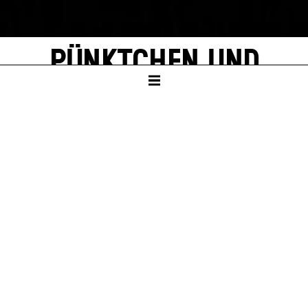
PÜNKTCHEN UND
ANTON
von Erich Kästner
SCHAUSPIELHAUS
Für Klasse 1 – 6
Dauer – ca. 1:15 Std., keine Pause
PREMIERE
So – 24. Nov 24