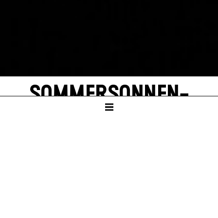
SOMMER­SONNEN­
WENDE
von Roland Schimmelpfennig
SCHAUSPIELHAUS
Ab Klasse 9
Dauer – ca. 1:25 Std., keine Pause