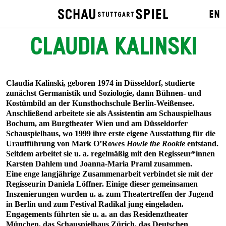
EN
CLAUDIA KALINSKI
Claudia Kalinski, geboren 1974 in Düsseldorf, studierte
zunächst Germanistik und Soziologie, dann Bühnen- und
Kostümbild an der Kunsthochschule Berlin-Weißensee.
Anschließend arbeitete sie als Assistentin am Schauspielhaus
Bochum, am Burgtheater Wien und am Düsseldorfer
Schauspielhaus, wo 1999 ihre erste eigene Ausstattung für die
Uraufführung von Mark O’Rowes
Howie the Rookie
entstand.
Seitdem arbeitet sie u. a. regelmäßig mit den Regisseur*innen
Karsten Dahlem und Joanna-Maria Praml zusammen.
Eine enge langjährige Zusammenarbeit verbindet sie mit der
Regisseurin Daniela Löffner. Einige dieser gemeinsamen
Inszenierungen wurden u. a. zum Theatertreffen der Jugend
in Berlin und zum Festival Radikal jung eingeladen.
Engagements führten sie u. a. an das Residenztheater
München, das Schauspielhaus Zürich, das Deutschen