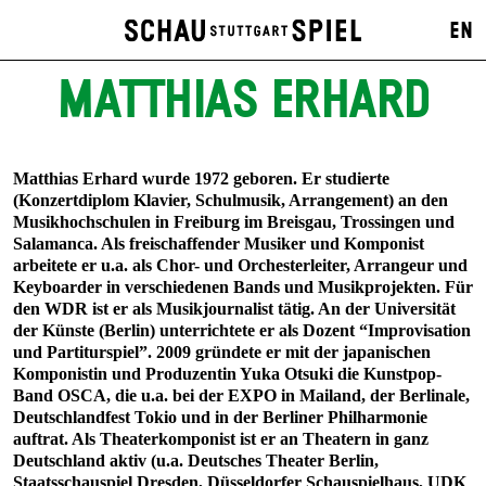
EN
MATTHIAS ERHARD
Matthias Erhard
wurde 1972 geboren. Er studierte
(Konzertdiplom Klavier, Schulmusik, Arrangement) an den
Musikhochschulen in Freiburg im Breisgau, Trossingen und
Salamanca. Als freischaffender Musiker und Komponist
arbeitete er u.a. als Chor- und Orchesterleiter, Arrangeur und
Keyboarder in verschiedenen Bands und Musikprojekten. Für
den WDR ist er als Musikjournalist tätig. An der Universität
der Künste (Berlin) unterrichtete er als Dozent “Improvisation
und Partiturspiel”. 2009 gründete er mit der japanischen
Komponistin und Produzentin Yuka Otsuki die Kunstpop-
Band OSCA, die u.a. bei der EXPO in Mailand, der Berlinale,
Deutschlandfest Tokio und in der Berliner Philharmonie
auftrat. Als Theaterkomponist ist er an Theatern in ganz
Deutschland aktiv (u.a. Deutsches Theater Berlin,
Staatsschauspiel Dresden, Düsseldorfer Schauspielhaus, UDK