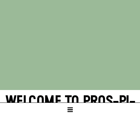
WELCOME TO PROS-PI-
CITY!
VON MUCK WOLF
Theater am Mörike (Das Evangelische Mörike,