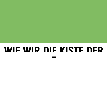
WIE WIR DIE KISTE DER
PANDORA VERFILMTEN
Spielwerk THG (Theodor-Heuss-Gymnasium,
Esslingen)
KAMMERTHEATER