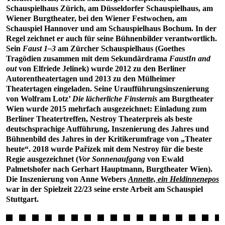
Schauspielhaus Zürich, am Düsseldorfer Schauspielhaus, am
Wiener Burgtheater, bei den Wiener Festwochen, am
Schauspiel Hannover und am Schauspielhaus Bochum. In der
Regel zeichnet er auch für seine Bühnenbilder verantwortlich.
Sein
Faust 1–3
am Zürcher Schauspielhaus (Goethes
Tragödien zusammen mit dem Sekundärdrama
FaustIn and
out
von Elfriede Jelinek) wurde 2012 zu den Berliner
Autorentheatertagen und 2013 zu den Mülheimer
Theatertagen eingeladen. Seine Uraufführungsinszenierung
von Wolfram Lotz’
Die lächerliche Finsternis
am Burgtheater
Wien wurde 2015 mehrfach ausgezeichnet: Einladung zum
Berliner Theatertreffen, Nestroy Theaterpreis als beste
deutschsprachige Aufführung, Inszenierung des Jahres und
Bühnenbild des Jahres in der Kritikerumfrage von „Theater
heute“. 2018 wurde Pařízek mit dem Nestroy für die beste
Regie ausgezeichnet (
Vor Sonnenaufgang
von Ewald
Palmetshofer nach Gerhart Hauptmann, Burgtheater Wien).
Die Inszenierung von Anne Webers
Annette, ein Heldinnenepos
war in der Spielzeit 22/23 seine erste Arbeit am Schauspiel
Stuttgart.