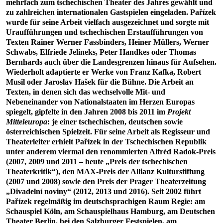
mehrfach zum tschechischen Theater des Jahres gewählt und
zu zahlreichen internationalen Gastspielen eingeladen. Pařízek
wurde für seine Arbeit vielfach ausgezeichnet und sorgte mit
Uraufführungen und tschechischen Erstaufführungen von
Texten Rainer Werner Fassbinders, Heiner Müllers, Werner
Schwabs, Elfriede Jelineks, Peter Handkes oder Thomas
Bernhards auch über die Landesgrenzen hinaus für Aufsehen.
Wiederholt adaptierte er Werke von Franz Kafka, Robert
Musil oder Jaroslav Hašek für die Bühne. Die Arbeit an
Texten, in denen sich das wechselvolle Mit- und
Nebeneinander von Nationalstaaten im Herzen Europas
spiegelt, gipfelte in den Jahren 2008 bis 2011 im
Projekt
Mitteleuropa
: je einer tschechischen, deutschen sowie
österreichischen Spielzeit. Für seine Arbeit als Regisseur und
Theaterleiter erhielt Pařízek in der Tschechischen Republik
unter anderem viermal den renommierten Alfréd Radok-Preis
(2007, 2009 und 2011 – heute „Preis der tschechischen
Theaterkritik“), den MAX-Preis der Allianz Kulturstiftung
(2007 und 2008) sowie den Preis der Prager Theaterzeitung
„Divadelní noviny“ (2012, 2013 und 2016). Seit 2002 führt
Pařízek regelmäßig im deutschsprachigen Raum Regie: am
Schauspiel Köln, am Schauspielhaus Hamburg, am Deutschen
Theater Berlin, bei den Salzburger Festspielen, am