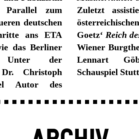
 Parallel zum
Zuletzt assis
ueren deutschen
österreichisc
chritte ans ETA
Goetz‘
Reich de
e das Berliner
Wiener Burgthea
 Unter der
Lennart Göb
 Dr. Christoph
Schauspiel Stutt
el Autor des