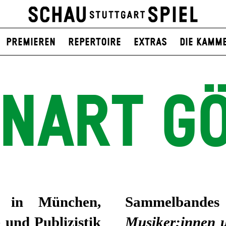
Premieren
Repertoire
Extras
Die Kamm
NART G
n in München,
Sammelband
 und Publizistik
Musiker:innen 