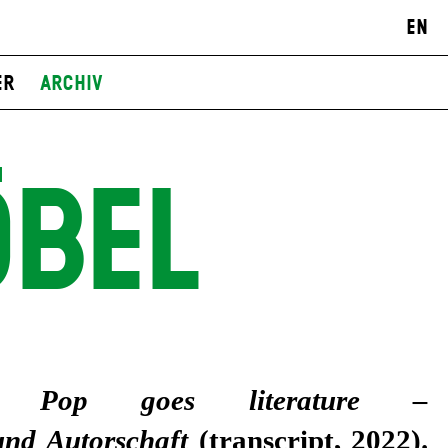
EN
er
Archiv
ÖBEL
es
Pop goes literature –
und Autorschaft
(transcript, 2022).