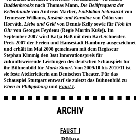
Buddenbrooks
nach Thomas Mann,
Die Beißfrequenz der
Kettenhunde
von Andreas Marber,
Endstation Sehnsucht
von
Tennessee Williams,
Kasimir und Karoline
von Ödön von
Horváth,
Liebe und Geld
von Dennis Kelly sowie für
Floh im
Ohr
von Georges Feydeau (Regie Martin Kušej). Im
September 2007 wird Katja Haß mit dem Karl-Schneider-
Preis 2007 der Freien und Hansestadt Hamburg ausgezeichnet
und erhält im Mai 2008 gemeinsam mit dem Regisseur
Stephan Kimmig den 3sat Innovationspreis für
zukunftsweisende Leistungen des deutschen Schauspiels für
ihr Bühnenbild für
Maria Stuart
. Von 2009/10 bis 2010/11 ist
sie feste Atelierleiterin am Deutschen Theater. Für das
Schauspiel Stuttgart entwarf sie zuletzt das Bühnenbild zu
Ehen in Philippsburg
und
Faust I
.
ARCHIV
FAUST I
Bühne