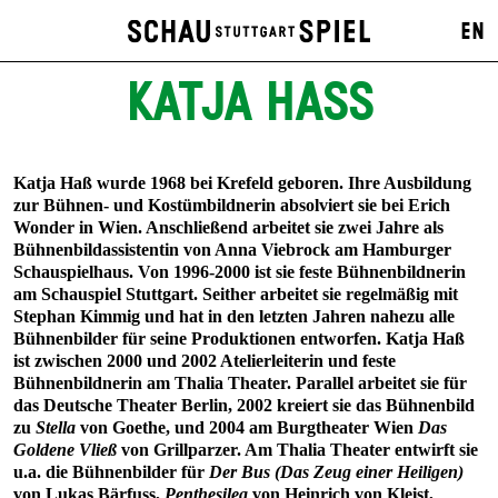
EN
KATJA HASS
Katja Haß wurde 1968 bei Krefeld geboren. Ihre Ausbildung
zur Bühnen- und Kostümbildnerin absolviert sie bei Erich
Wonder in Wien. Anschließend arbeitet sie zwei Jahre als
Bühnenbildassistentin von Anna Viebrock am Hamburger
Schauspielhaus. Von 1996-2000 ist sie feste Bühnenbildnerin
am Schauspiel Stuttgart. Seither arbeitet sie regelmäßig mit
Stephan Kimmig und hat in den letzten Jahren nahezu alle
Bühnenbilder für seine Produktionen entworfen. Katja Haß
ist zwischen 2000 und 2002 Atelierleiterin und feste
Bühnenbildnerin am Thalia Theater. Parallel arbeitet sie für
das Deutsche Theater Berlin, 2002 kreiert sie das Bühnenbild
zu
Stella
von Goethe, und 2004 am Burgtheater Wien
Das
Goldene Vließ
von Grillparzer. Am Thalia Theater entwirft sie
u.a. die Bühnenbilder für
Der Bus (Das Zeug einer Heiligen)
von Lukas Bärfuss,
Penthesilea
von Heinrich von Kleist,