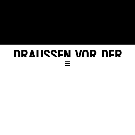
DRAUSSEN VOR DER T
ÜR
von Wolfgang Borchert
SCHAUSPIELHAUS
Ab Klasse 9
Dauer – ca. 1:40 Std., keine Pause