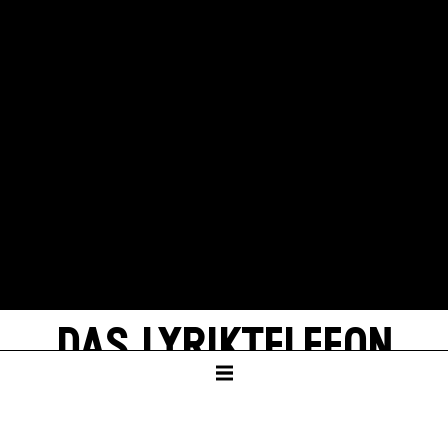
DAS LYRIKTELEFON
Eine Kooperation des Schauspiels Stuttgart
mit dem
Deutschen Literaturarchiv Marbach