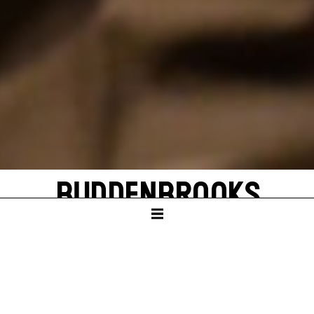
BUDDENBROOKS
von Thomas Mann
In einer Neufassung von John von Düffel
SCHAUSPIELHAUS