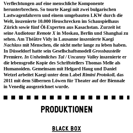
Verflechtungen auf eine menschliche Komponente
herunterbrechen. So tourte Kaegi mit zwei bulgarischen
Lastwagenfahrern und einem umgebauten LKW durch die
Welt, inszenierte 10.000 Heuschrecken im Schauspielhaus
Zürich sowie fünf Öl-Experten aus Kasachstan. Zurzeit ist
seine Audiotour
Remote X
in Moskau, Berlin und Shanghai zu
sehen. Am Théâtre Vidy in Lausanne inszenierte Kaegi
Nachlass
mit Menschen, die nicht mehr lange zu leben haben.
In Düsseldorf hatte sein Gesellschaftsmodell
Grossbaustelle
Premiere.
In Unheimliches Tal / Uncanny Valley
inszenierte er
die lebensgroße Kopie des Schriftstellers Thomas Melle als
Humanoiden. Gemeinsam mit Helgard Haug und Daniel
Wetzel arbeitet Kaegi unter dem Label
Rimini Protokoll
, das
2011 mit dem Silbernen Löwen für Theater auf der Biennale
in Venedig ausgezeichnet wurde.
PRODUKTIONEN
BLACK BOX