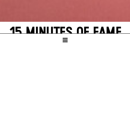
15 MINUTES OF FAME
von Emma Scharff, Armin Behrem und
Ensemble
nach Motiven aus
Peer Gynt
von Henrik Ibsen
NORD
Dauer – ca. 1:00 Std., keine Pause
Eine Kooperation mit der Akademie für Darstellende Kunst
Baden-Württemberg
PREMIERE