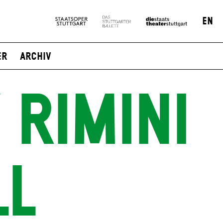
EN
er
Archiv
 RIMINI
LL