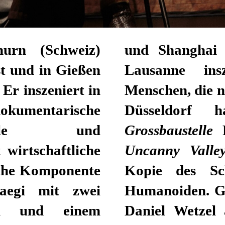
hurn (Schweiz)
und Shanghai 
st und in Gießen
Lausanne in
Er inszeniert in
Menschen, die n
dokumentarische
Düsseldorf ha
piele und
Grossbaustelle
P
 wirtschaftliche
Uncanny Valle
iche Komponente
Kopie des Sch
Kaegi mit zwei
Humanoiden. G
ern und einem
Daniel Wetzel 