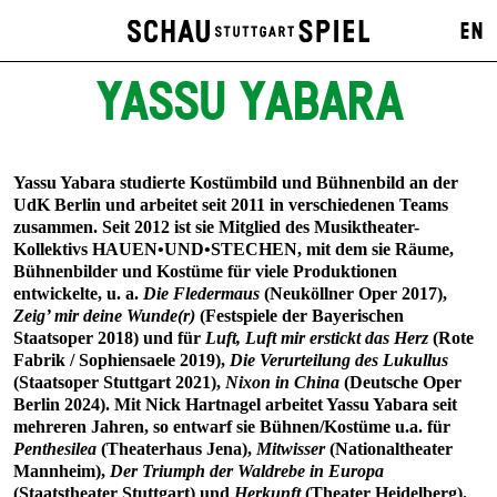
EN
YASSU YABARA
Yassu Yabara studierte Kostümbild und Bühnenbild an der
UdK Berlin und arbeitet seit 2011 in verschiedenen Teams
zusammen. Seit 2012 ist sie Mitglied des Musiktheater-
Kollektivs HAUEN•UND•STECHEN, mit dem sie Räume,
Bühnenbilder und Kostüme für viele Produktionen
entwickelte, u. a.
Die Fledermaus
(Neuköllner Oper 2017),
Zeig’ mir deine Wunde(r)
(Festspiele der Bayerischen
Staatsoper 2018) und für
Luft, Luft mir erstickt das Herz
(Rote
Fabrik / Sophiensaele 2019),
Die Verurteilung des Lukullus
(Staatsoper Stuttgart 2021),
Nixon in China
(Deutsche Oper
Berlin 2024). Mit Nick Hartnagel arbeitet Yassu Yabara seit
mehreren Jahren, so entwarf sie Bühnen/Kostüme u.a. für
Penthesilea
(Theaterhaus Jena),
Mitwisser
(Nationaltheater
Mannheim),
Der Triumph der Waldrebe in Europa
(Staatstheater Stuttgart) und
Herkunft
(Theater Heidelberg).