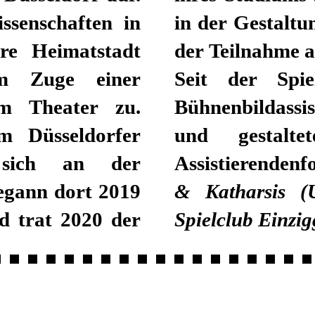
senschaften in
ern als auch bei
re Heimatstadt
der Teilnahme a
m Zuge einer
Seit der Spie
em Theater zu.
Bühnenbildassi
m Düsseldorfer
und gestalt
 sich an der
Assistierenden
egann dort 2019
& Katharsis (
d trat 2020 der
Spielclub Einzig