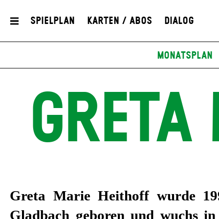
Spielplan
Karten / Abos
Dialog
Monatsplan
GRETA 
Greta Marie Heithoff wurde 19
Bühnenbildklasse von Lena Newt
Gladbach geboren und wuchs in 
ihres Studiums sammelte sie Erf