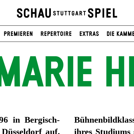
Premieren
Repertoire
Extras
Die Kamm
MARIE H
96 in Bergisch-
on bei. Während
Düsseldorf auf.
ahrungen sowohl