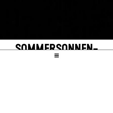
SOMMER­SONNEN­
WENDE
von Roland Schimmelpfennig
SCHAUSPIELHAUS
Ab Klasse 9
Dauer – ca. 1:25 Std., keine Pause