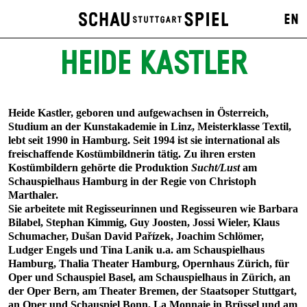
EN
HEIDE KASTLER
Heide Kastler, geboren und aufgewachsen in Österreich,
Studium an der Kunstakademie in Linz, Meisterklasse Textil,
lebt seit 1990 in Hamburg. Seit 1994 ist sie international als
freischaffende Kostümbildnerin tätig. Zu ihren ersten
Kostümbildern gehörte die Produktion
Sucht/Lust
am
Schauspielhaus Hamburg in der Regie von Christoph
Marthaler.
Sie arbeitete mit Regisseurinnen und Regisseuren wie Barbara
Bilabel, Stephan Kimmig, Guy Joosten, Jossi Wieler, Klaus
Schumacher, Dušan David Pařízek, Joachim Schlömer,
Ludger Engels und Tina Lanik u.a. am Schauspielhaus
Hamburg, Thalia Theater Hamburg, Opernhaus Zürich, für
Oper und Schauspiel Basel, am Schauspielhaus in Zürich, an
der Oper Bern, am Theater Bremen, der Staatsoper Stuttgart,
an Oper und Schauspiel Bonn, La Monnaie in Brüssel und am