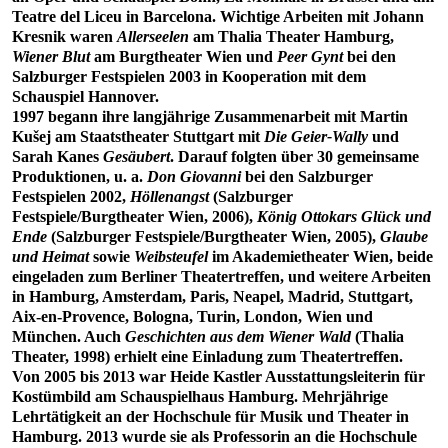
Teatre del Liceu in Barcelona. Wichtige Arbeiten mit Johann
Kresnik waren
Allerseelen
am Thalia Theater Hamburg,
Wiener Blut
am Burgtheater Wien und
Peer Gynt
bei den
Salzburger Festspielen 2003 in Kooperation mit dem
Schauspiel Hannover.
1997 begann ihre langjährige Zusammenarbeit mit Martin
Kušej am Staatstheater Stuttgart mit
Die Geier-Wally
und
Sarah Kanes
Gesäubert
. Darauf folgten über 30 gemeinsame
Produktionen, u. a.
Don Giovanni
bei den Salzburger
Festspielen 2002,
Höllenangst
(Salzburger
Festspiele/Burgtheater Wien, 2006),
König Ottokars Glück und
Ende
(Salzburger Festspiele/Burgtheater Wien, 2005),
Glaube
und Heimat
sowie
Weibsteufel
im Akademietheater Wien, beide
eingeladen zum Berliner Theatertreffen, und weitere Arbeiten
in Hamburg, Amsterdam, Paris, Neapel, Madrid, Stuttgart,
Aix-en-Provence, Bologna, Turin, London, Wien und
München. Auch
Geschichten aus dem Wiener Wald
(Thalia
Theater, 1998) erhielt eine Einladung zum Theatertreffen.
Von 2005 bis 2013 war Heide Kastler Ausstattungsleiterin für
Kostümbild am Schauspielhaus Hamburg. Mehrjährige
Lehrtätigkeit an der Hochschule für Musik und Theater in
Hamburg. 2013 wurde sie als Professorin an die Hochschule