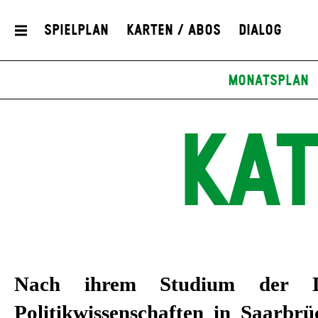
Spielplan
Karten / Abos
Dialog
Monatsplan
KAT
Nach ihrem Studium der Li
interdisziplinären Ausstell
Politikwissenschaften in Saarbr