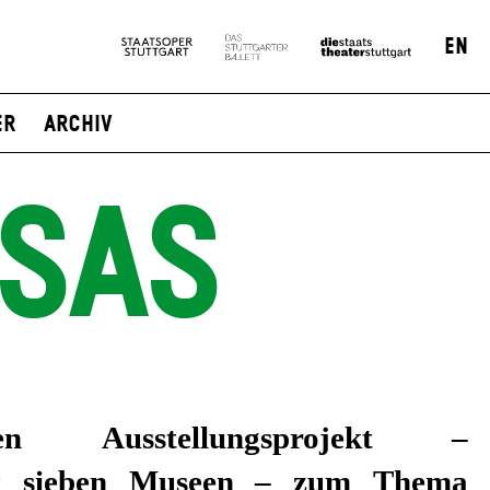
EN
er
Archiv
SSAS
t sieben Museen – zum Thema