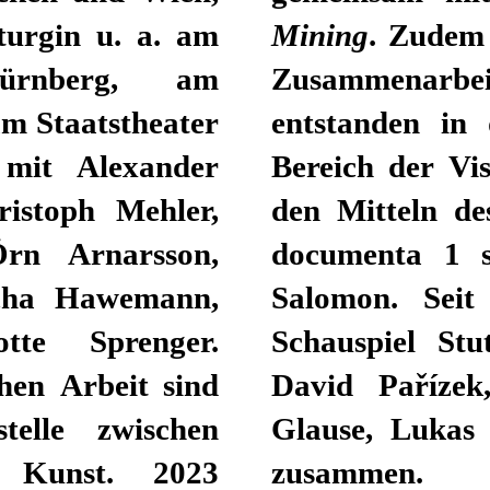
turgin u. a. am
Mining
. Zudem 
Nürnberg, am
Zusammenarbei
m Staatstheater
entstanden in 
 mit Alexander
Bereich der Vi
ristoph Mehler,
den Mitteln de
Örn Arnarsson,
documenta 1 
cha Hawemann,
Salomon. Seit
tte Sprenger.
Schauspiel Stu
hen Arbeit sind
David Pařízek
telle zwischen
Glause, Lukas
r Kunst. 2023
zusammen.