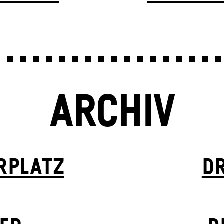
ARCHIV
R­PLATZ
DR