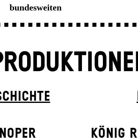
undesweiten
PRODUKTIONE
SCHICHTE
N­OPER
KÖNIG R