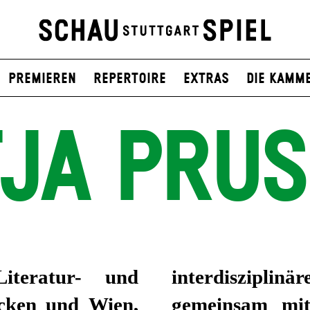
Premieren
Repertoire
Extras
Die Kamm
JA PRU
teratur- und
ungsprojekt –
ücken und Wien,
gemeinsam mi