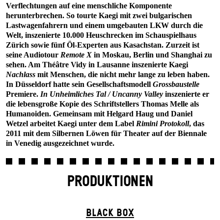
Verflechtungen auf eine menschliche Komponente
herunterbrechen. So tourte Kaegi mit zwei bulgarischen
Lastwagenfahrern und einem umgebauten LKW durch die
Welt, inszenierte 10.000 Heuschrecken im Schauspielhaus
Zürich sowie fünf Öl-Experten aus Kasachstan. Zurzeit ist
seine Audiotour
Remote X
in Moskau, Berlin und Shanghai zu
sehen. Am Théâtre Vidy in Lausanne inszenierte Kaegi
Nachlass
mit Menschen, die nicht mehr lange zu leben haben.
In Düsseldorf hatte sein Gesellschaftsmodell
Grossbaustelle
Premiere.
In Unheimliches Tal / Uncanny Valley
inszenierte er
die lebensgroße Kopie des Schriftstellers Thomas Melle als
Humanoiden. Gemeinsam mit Helgard Haug und Daniel
Wetzel arbeitet Kaegi unter dem Label
Rimini Protokoll
, das
2011 mit dem Silbernen Löwen für Theater auf der Biennale
in Venedig ausgezeichnet wurde.
PRODUKTIONEN
BLACK BOX