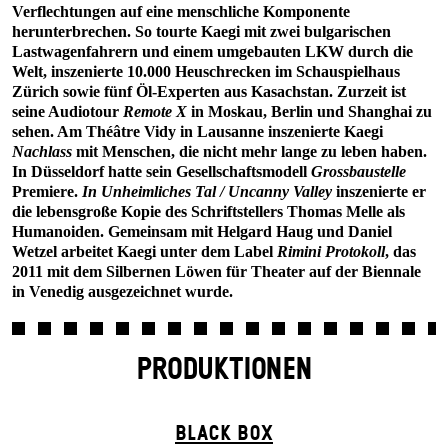
Verflechtungen auf eine menschliche Komponente
herunterbrechen. So tourte Kaegi mit zwei bulgarischen
Lastwagenfahrern und einem umgebauten LKW durch die
Welt, inszenierte 10.000 Heuschrecken im Schauspielhaus
Zürich sowie fünf Öl-Experten aus Kasachstan. Zurzeit ist
seine Audiotour
Remote X
in Moskau, Berlin und Shanghai zu
sehen. Am Théâtre Vidy in Lausanne inszenierte Kaegi
Nachlass
mit Menschen, die nicht mehr lange zu leben haben.
In Düsseldorf hatte sein Gesellschaftsmodell
Grossbaustelle
Premiere.
In Unheimliches Tal / Uncanny Valley
inszenierte er
die lebensgroße Kopie des Schriftstellers Thomas Melle als
Humanoiden. Gemeinsam mit Helgard Haug und Daniel
Wetzel arbeitet Kaegi unter dem Label
Rimini Protokoll
, das
2011 mit dem Silbernen Löwen für Theater auf der Biennale
in Venedig ausgezeichnet wurde.
PRODUKTIONEN
BLACK BOX