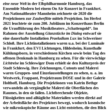
eine neue Welt
in der Elbphilharmonie Hamburg, das
Ensemble Modern bei einem On Air Konzert in Frankfurt.
Am Nationaltheater Mannheim zeichnete sie 2020 die
Projektionen zur
Zauberflöte
mittels Projektion. Im Herbst
2021 leuchtete sie zum 200. Jubiläum im Konzerthaus Berlin
die Uraufführung des Musiktheaters „Schattengold“. Im
Rahmen der Ausstellung
Glanzstücke im Dialog
entwarf sie
eine dauerhafte Installation
Praeludium Lux
im Schweriner
Schloß. Ihre Lichtinstallationen waren u.a. bei der Luminale
in Frankfurt, den EVI Lichtungen, Hildesheim, Kunsthalle
Kühlungsborn, in verschiedenen Kirchen sowie beim Tag des
offenen Denkmals in Hamburg zu sehen. Für die vierwöchige
Lichtreise
im Schleswiger Dom erhielt sie den Kulturpreis der
Stadt Schleswig. Ihre Zeichnungen, Cutouts und Malerei
waren Gruppen- und Einzelausstellungen zu sehen, u. a. im
Westwerk, Frappant, Projektraum DOSE und in der Galerie
Holthoff, Hamburg. Die Projektionen von Katrin Bethge
verwandeln als vergängliche Malerei die Oberflächen des
Raumes, in den sie fallen. Lichtbrechende Objekte,
Flüssigkeiten und alltägliche Materialien werden direkt auf
der Arbeitsfläche des Projektors bewegt, wodurch kosmische
wie mikroskopische Räume aus Licht entstehen, die den Blick