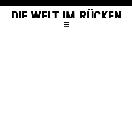
DIE WELT IM RÜCKEN
von Thomas Melle
In einer Bühnenfassung von Lucia Bihler und
Gwendolyne Melchinger
SCHAUSPIELHAUS
Ab Klasse 9
Dauer – ca. 1:45 Std., keine Pause
In deutscher Sprache mit englischen Übertiteln
PREMIERE
Sa – 27. Sep 25
KARTEN