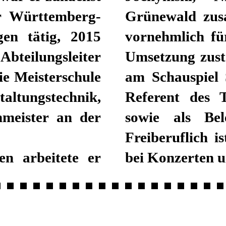
er Württemberg-
Grünewald zus
gen tätig, 2015
vornehmlich fü
Abteilungsleiter
Umsetzung zust
ie Meisterschule
am Schauspiel S
tungstechnik,
Referent des T
nmeister an der
sowie als Bel
Freiberuflich i
en arbeitete er
bei Konzerten u