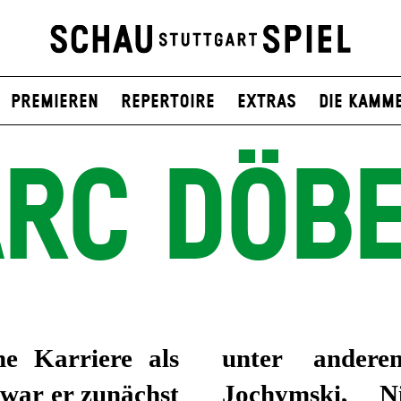
Premieren
Repertoire
Extras
Die Kamm
RC DÖBE
e Karriere als
unter ander
 war er zunächst
Jochymski, N