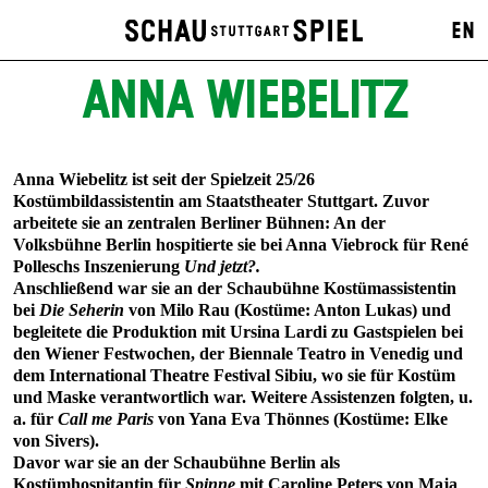
EN
ANNA WIEBELITZ
Anna Wiebelitz ist seit der Spielzeit 25/26
Kostümbildassistentin am Staatstheater Stuttgart. Zuvor
arbeitete sie an zentralen Berliner Bühnen: An der
Volksbühne Berlin hospitierte sie bei Anna Viebrock für René
Polleschs Inszenierung
Und jetzt?.
Anschließend war sie an der Schaubühne Kostümassistentin
bei
Die Seherin
von Milo Rau (Kostüme: Anton Lukas) und
begleitete die Produktion mit Ursina Lardi zu Gastspielen bei
den Wiener Festwochen, der Biennale Teatro in Venedig und
dem International Theatre Festival Sibiu, wo sie für Kostüm
und Maske verantwortlich war. Weitere Assistenzen folgten, u.
a. für
Call me Paris
von Yana Eva Thönnes (Kostüme: Elke
von Sivers).
Davor war sie an der Schaubühne Berlin als
Kostümhospitantin für
Spinne
mit Caroline Peters von Maja