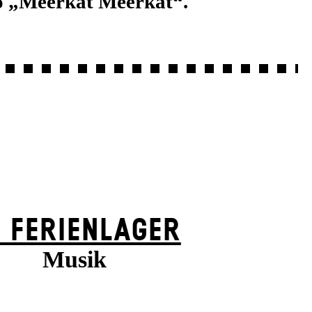
 „Meerkat Meerkat“.
 FERIEN­LAGER
Musik