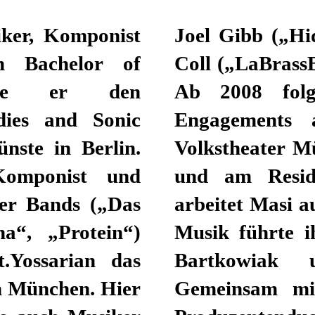
iker, Komponist
oder Manuel Da
m Bachelor of
r“) ein und aus.
erte er den
enmusiken mit
dies and Sonic
eater Berlin,
nste in Berlin.
elhaus Hannover
Komponist und
hen, seit 2015
er Bands („Das
Fernsehen. Seine
a“, „Protein“)
ca Glause, Brit
.Yossarian das
k zusammen.
n München. Hier
 bildet er das