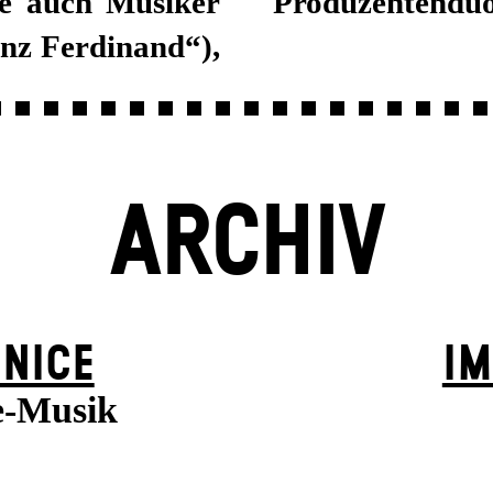
e auch Musiker
Produzentenduo
nz Ferdinand“),
ARCHIV
 NICE
IM
e-Musik