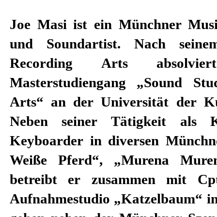
Joe Masi ist ein Münchner Mus
Joel Gibb („Hidden Cameras“) 
und Soundartist. Nach seine
Coll („LaBrassBanda“, „Pollyeste
Recording Arts absolvi
Ab 2008 folgten erste Bühn
Masterstudiengang „Sound Stu
Engagements am Deutschen Th
Arts“ an der Universität der Kü
Volkstheater München, Schauspi
Neben seiner Tätigkeit als 
und am Residenztheater Münc
Keyboarder in diversen Münchn
arbeitet Masi auch für Film und 
Weiße Pferd“, „Murena Muren
Musik führte ihn u. a. mit Jessi
betreibt er zusammen mit Cpt
Bartkowiak und Pola Bec
Aufnahmestudio „Katzelbaum“ i
Gemeinsam mit Cpt. Yossarian