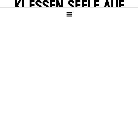
KI ESSEN SEELE AUF
(ORPHEAI)
von Thomas Köck
KAMMERTHEATER
Ab Klasse 8
Dauer – ca. 1:25 Std, keine Pause
URAUFFÜHRUNG
Sa – 29. Nov 25
illkommen im datenstrom, willkommen auf euren