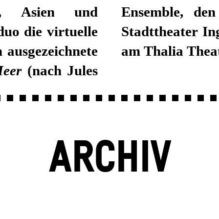
a, Asien und
Ensemble, de
uo die virtuelle
Stadttheater In
h ausgezeichnete
am Thalia Thea
Meer
(nach Jules
ARCHIV