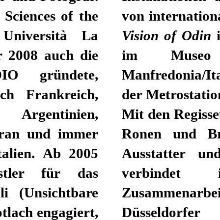
Sciences of the
von internation
Università La
Vision of Odin
i
r 2008 auch die
im Museo
IO gründete,
Manfredonia/It
ch Frankreich,
der Metrostatio
 Argentinien,
Mit den Regiss
 Iran und immer
Ronen und Br
talien. Ab 2005
Ausstatter un
stler für das
verbindet 
li (Unsichtbare
Zusammenarbe
otlach engagiert,
Düsseldorfer