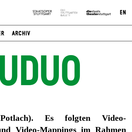
EN
er
Archiv
BUDUO
 Potlach). Es folgten Video-
n und Video-Mappings im Rahmen