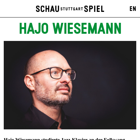
EN
HAJO WIESEMANN
Hajo Wiesemann studierte Jazz-Klavier an der Folkwang