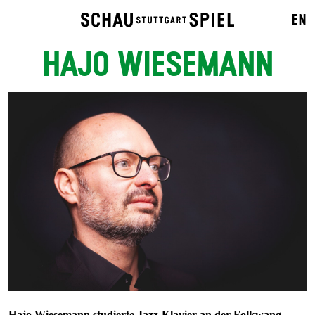
EN
HAJO WIESEMANN
Hajo Wiesemann studierte Jazz-Klavier an der Folkwang