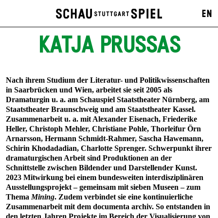
EN
KATJA PRUSSAS
Nach ihrem Studium der Literatur- und Politikwissenschaften
in Saarbrücken und Wien, arbeitet sie seit 2005 als
Dramaturgin u. a. am Schauspiel Staatstheater Nürnberg, am
Staatstheater Braunschweig und am Staatstheater Kassel.
Zusammenarbeit u. a. mit Alexander Eisenach, Friederike
Heller, Christoph Mehler, Christiane Pohle, Thorleifur Örn
Arnarsson, Hermann Schmidt-Rahmer, Sascha Hawemann,
Schirin Khodadadian, Charlotte Sprenger. Schwerpunkt ihrer
dramaturgischen Arbeit sind Produktionen an der
Schnittstelle zwischen Bildender und Darstellender Kunst.
2023 Mitwirkung bei einem bundesweiten interdisziplinären
Ausstellungsprojekt – gemeinsam mit sieben Museen – zum
Thema
Mining
. Zudem verbindet sie eine kontinuierliche
Zusammenarbeit mit dem documenta archiv. So entstanden in
den letzten Jahren Projekte im Bereich der Visualisierung von