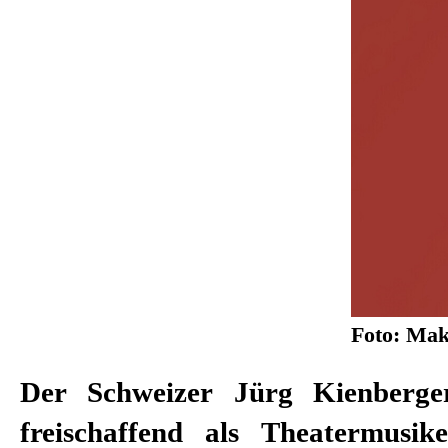
Foto: Mak
Der Schweizer Jürg Kienberger
von Barbara Frey oder Corinna
freischaffend als Theatermusiker unterwegs –
regelmäßig zu erleben. Zugleich ist er auch in