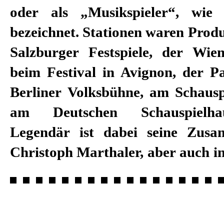
oder als „Musikspieler“, wie 
vielen Solo-Abenden zu sehen un
bezeichnet. Stationen waren Produ
stets in Zusammenarbeit mit sein
Salzburger Festspiele, der Wiener Festwochen,
Carigiet entstehen. Die leisen Töne, gern von der
beim Festival in Avignon, der Pariser Oper, der
Glasharfe, prägen seine Arbeit ebenso wie seine
Berliner Volksbühne, am Schausp
feine Ironie. Jürg Kienberger
am Deutschen Schauspielhaus Hamburg.
Schweizer Musikpreises 2017, wurde mit dem
Legendär ist dabei seine Zusammenarbeit mit
Schweizer Kleinkunstpreis 2014 ausgezeichnet
Christoph Marthaler, aber auch i