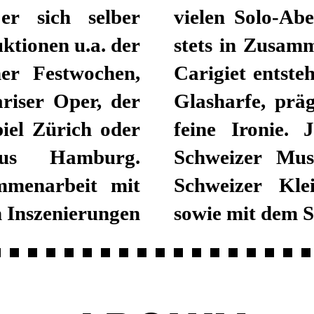
er sich selber
d zu hören, die
ktionen u.a. der
er Frau Claudia
iel Zürich oder
 ist Träger des
n Inszenierungen