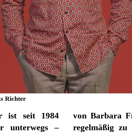
s Richter
 ist seit 1984
 von Rad ist er