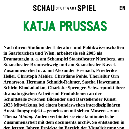
EN
KATJA PRUSSAS
Nach ihrem Studium der Literatur- und Politikwissenschaften
in Saarbrücken und Wien, arbeitet sie seit 2005 als
Dramaturgin u. a. am Schauspiel Staatstheater Nürnberg, am
Staatstheater Braunschweig und am Staatstheater Kassel.
Zusammenarbeit u. a. mit Alexander Eisenach, Friederike
Heller, Christoph Mehler, Christiane Pohle, Thorleifur Örn
Arnarsson, Hermann Schmidt-Rahmer, Sascha Hawemann,
Schirin Khodadadian, Charlotte Sprenger. Schwerpunkt ihrer
dramaturgischen Arbeit sind Produktionen an der
Schnittstelle zwischen Bildender und Darstellender Kunst.
2023 Mitwirkung bei einem bundesweiten interdisziplinären
Ausstellungsprojekt – gemeinsam mit sieben Museen – zum
Thema
Mining
. Zudem verbindet sie eine kontinuierliche
Zusammenarbeit mit dem documenta archiv. So entstanden in
den letzten Jahren Projekte im Bereich der Visualisierung von