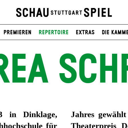
Premieren
Repertoire
Extras
Die Kamm
REA SCH
3 in Dinklage
,
Jahres gewählt
hhochschule für
Theaterpreis D