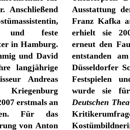
. Anschließend
Ausstattung d
ostümassistentin,
Franz Kafka a
in und feste
erhielt sie 2
ter in Hamburg.
erneut den Fau
mmig und David
entstanden am
hre langjährige
Düsseldorfer S
sseur Andreas
Festspielen u
 Kriegenburg
wurde sie fü
/2007 erstmals an
Deutschen Theat
len. Für das
Kritikerumf
erung von Anton
Kostümbildneri