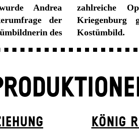
urde Andrea
zahlreiche O
kerumfrage der
Kriegenburg g
tümbildnerin des
Kostümbild.
PRODUKTIONE
ZIEHUNG
KÖNIG R