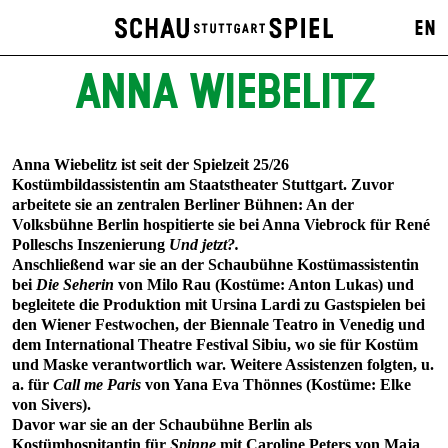
EN
ANNA WIEBELITZ
Anna Wiebelitz ist seit der Spielzeit 25/26
Kostümbildassistentin am Staatstheater Stuttgart. Zuvor
arbeitete sie an zentralen Berliner Bühnen: An der
Volksbühne Berlin hospitierte sie bei Anna Viebrock für René
Polleschs Inszenierung
Und jetzt?.
Anschließend war sie an der Schaubühne Kostümassistentin
bei
Die Seherin
von Milo Rau (Kostüme: Anton Lukas) und
begleitete die Produktion mit Ursina Lardi zu Gastspielen bei
den Wiener Festwochen, der Biennale Teatro in Venedig und
dem International Theatre Festival Sibiu, wo sie für Kostüm
und Maske verantwortlich war. Weitere Assistenzen folgten, u.
a. für
Call me Paris
von Yana Eva Thönnes (Kostüme: Elke
von Sivers).
Davor war sie an der Schaubühne Berlin als
Kostümhospitantin für
Spinne
mit Caroline Peters von Maja